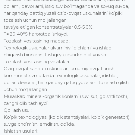
pollarni, devorlarni, issiq suv bo’lmaganda va sovuq suvda,
har qanday qattiq yuzali oziq-ovqat uskunalarini ko’pikli
tozalash uchun mo’ljallangan;
tavsiya etilgan konsentratsiyalar 0,5-5,0%;
T= 20-40°S haroratda ishlaydi.
Tozalash vositasining maqsadi:
Texnologik uskunalar alyuminiy ilgichlarni va ishlab
chiqarish binolarini tashqi yuzasini ko’pikli yuvish.
Tozalash vositasining vazifalari:
Oziq-ovqat sanoati uskunalari, umumiy ovqatlanish,
kommunal xizmatlarda texnologik uskunalar, idishlar,
pollar, devorlar, har qanday qattiq yuzalarni tozalash qilish
uchun mo’ljallangan.
Murakkab mineral-organik konlarni (suv, sut, go’shtli tosh),
zangni olib tashlaydi.
Qo’llash usuli:
Ko’pik texnologiyasi (ko’pik stantsiyalari, ko’pik generatori),
suvga cho’mish, emdirish, qo’lda.
Ishlatish usullari: