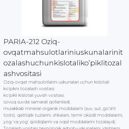
PARIA-212 Oziq-
ovqatmahsulotlariniuskunalarinit
ozalashuchunkislotaliko’piklitozal
ashvositasi
Oziq-ovqat mahsulotlarini uskunalari uchun kislotali
ko’pikni tozalash vositasi.
ko’pikli kislotali yuvish vositasi;
sovuq suvda samarali qollaniladi;
murakkab mineral-organik moddalarni (suv, sut, go’sht
toshi), qattiqlik tuzlarini, shkalani, temir oksidli moddalarini,
yog ‘va yog’ qoldiqlarini va oqsil moddalarini tozalaydi;
Tozalash vositasi texnologik asbob-uskunalarni, idishlarni,