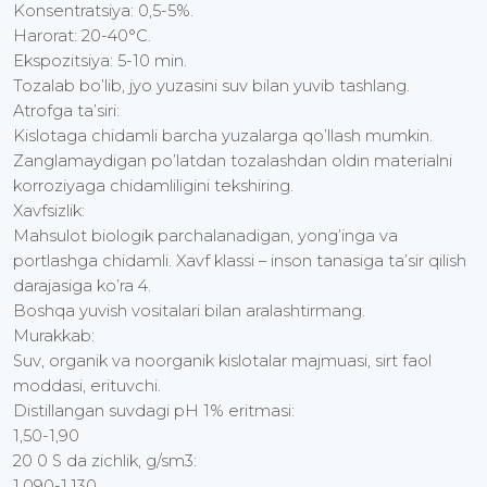
Konsentratsiya: 0,5-5%.
Harorat: 20-40°C.
Ekspozitsiya: 5-10 min.
Tozalab bo’lib, jyo yuzasini suv bilan yuvib tashlang.
Atrofga ta’siri:
Kislotaga chidamli barcha yuzalarga qo’llash mumkin.
Zanglamaydigan po’latdan tozalashdan oldin materialni
korroziyaga chidamliligini tekshiring.
Xavfsizlik:
Mahsulot biologik parchalanadigan, yong’inga va
portlashga chidamli. Xavf klassi – inson tanasiga ta’sir qilish
darajasiga ko’ra 4.
Boshqa yuvish vositalari bilan aralashtirmang.
Murakkab:
Suv, organik va noorganik kislotalar majmuasi, sirt faol
moddasi, erituvchi.
Distillangan suvdagi pH 1% eritmasi:
1,50-1,90
20 0 S da zichlik, g/sm3:
1.090-1.130