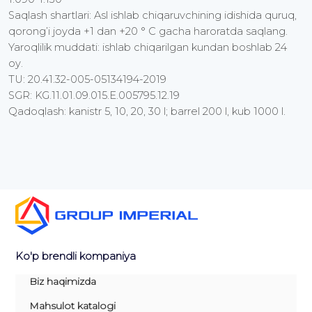
Saqlash shartlari: Asl ishlab chiqaruvchining idishida quruq,
qorong’i joyda +1 dan +20 ° C gacha haroratda saqlang.
Yaroqlilik muddati: ishlab chiqarilgan kundan boshlab 24
oy.
TU: 20.41.32-005-05134194-2019
SGR: KG.11.01.09.015.E.005795.12.19
Qadoqlash: kanistr 5, 10, 20, 30 l; barrel 200 l, kub 1000 l.
Ko'p brendli kompaniya
Biz haqimizda
Mahsulot katalogi