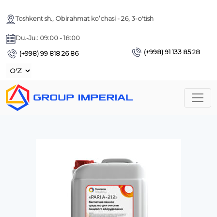
Toshkent sh., Obirahmat ko’chasi - 26, 3-o'tish
Du.-Ju.: 09:00 - 18:00
(+998) 91 133 85 28
(+998) 99 818 26 86