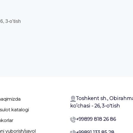
, 3-o’tish
Toshkent sh., Obirahm
haqimizda
ko’chasi - 26, 3-o'tish
ulot katalogi
+99899 818 26 86
korlar
ani yuborish/savol
+99891 133 85 28