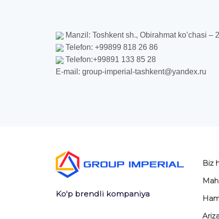
Manzil: Toshkent sh., Obirahmat ko’chasi – 26
Telefon: +99899 818 26 86
Telefon:+99891 133 85 28
E-mail: group-imperial-tashkent@yandex.ru
Biz 
Mahs
Ko'p brendli kompaniya
Ham
Ariz