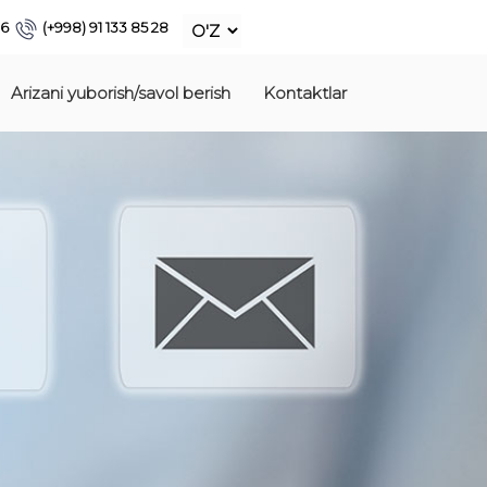
86
(+998) 91 133 85 28
Arizani yuborish/savol berish
Kontaktlar