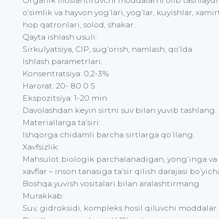
Organik ifloslantiruvchi moddalarni olib tashlaydi 
o’simlik va hayvon yog’lari, yog’lar, kuyishlar, xami
hop qatronlari, solod, shakar.
Qayta ishlash usuli:
Sirkulyatsiya, CIP, sug’orish, namlash, qo’lda
Ishlash parametrlari:
Konsentratsiya: 0,2-3%
Harorat: 20- 80 0 S
Ekspozitsiya: 1-20 min
Davolashdan keyin sirtni suv bilan yuvib tashlang.
Materiallarga ta’siri:
Ishqorga chidamli barcha sirtlarga qo’llang.
Xavfsizlik:
Mahsulot biologik parchalanadigan, yong’inga va 
xavflar – inson tanasiga ta’sir qilish darajasi bo’yicha
Boshqa yuvish vositalari bilan aralashtirmang.
Murakkab:
Suv, gidroksidi, kompleks hosil qiluvchi moddalar.