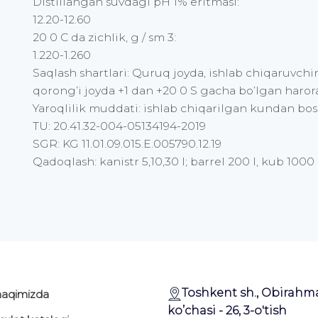
Distillangan suvdagi pH 1% eritmasi:
12.20-12.60
20 0 C da zichlik, g / sm 3:
1.220-1.260
Saqlash shartlari: Quruq joyda, ishlab chiqaruvchi
qorong’i joyda +1 dan +20 0 S gacha bo’lgan haror
Yaroqlilik muddati: ishlab chiqarilgan kundan bos
TU: 20.41.32-004-05134194-2019
SGR: KG 11.01.09.015.E.005790.12.19
Qadoqlash: kanistr 5,10,30 l; barrel 200 l, kub 1000 l
Toshkent sh., Obirahm
haqimizda
ko’chasi - 26, 3-o'tish