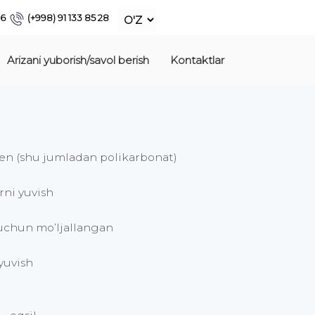
86
(+998) 91 133 85 28
Arizani yuborish/savol berish
Kontaktlar
rjen (shu jumladan polikarbonat)
rni yuvish
h uchun mo’ljallangan
yuvish