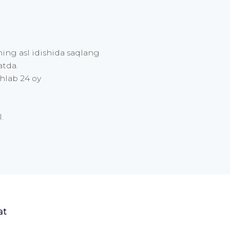
ning asl idishida saqlang
atda.
hlab 24 oy
.
at