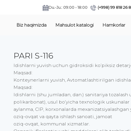
Du.-Ju.: 09:00 - 18:00
(+998) 99 818 26 
Biz haqimizda
Mahsulot katalogi
Hamkorlar
PARI S-116
Idishlarni yuvish uchun gidroksidi ko’piksiz deta
Maqsad:
Konteynerlarni yuvish, Avtomatlashtirilgan idishla
Maqsad:
Idishlarni (shu jumladan, dan.) sanitariya tozalas
polikarbonat), usul bo’yicha texnologik uskunalar
aylanma, CIP, korxonalarda mexanizatsiyalashgan 
oziq-ovqat va qayta ishlash sanoati, jamoat
oziq-ovqat, kommunal xizmatlar.