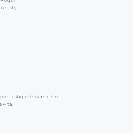
– oqsil,
rturush,
portlashga chidamli. Sinf
 4 ta.