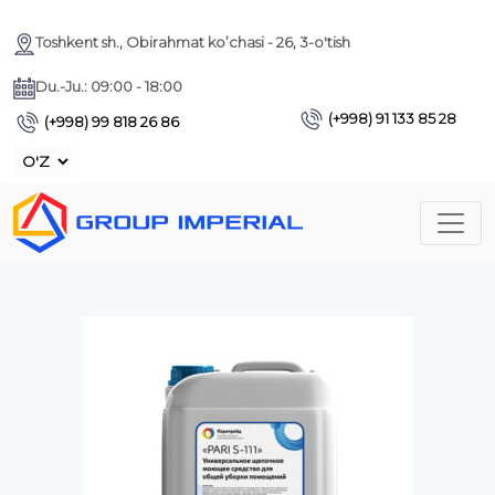
Toshkent sh., Obirahmat ko’chasi - 26, 3-o'tish
Du.-Ju.: 09:00 - 18:00
(+998) 91 133 85 28
(+998) 99 818 26 86