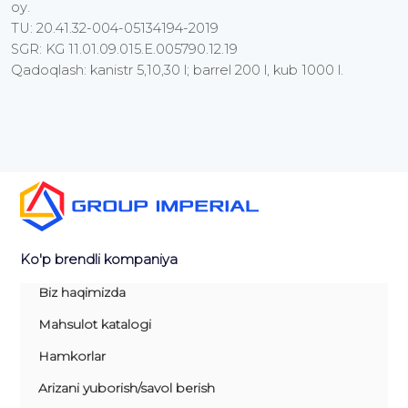
oy.
TU: 20.41.32-004-05134194-2019
SGR: KG 11.01.09.015.E.005790.12.19
Qadoqlash: kanistr 5,10,30 l; barrel 200 l, kub 1000 l.
Ko'p brendli kompaniya
Biz haqimizda
Mahsulot katalogi
Hamkorlar
Arizani yuborish/savol berish