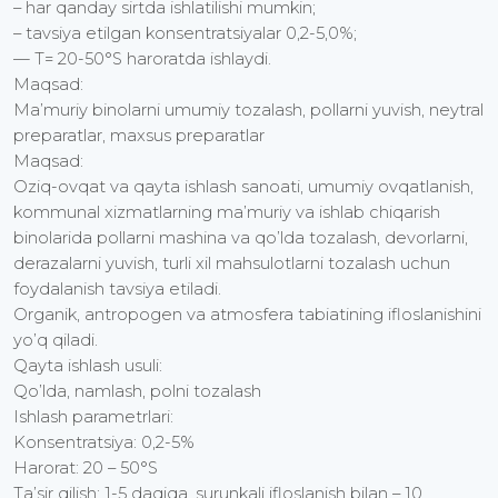
– har qanday sirtda ishlatilishi mumkin;
– tavsiya etilgan konsentratsiyalar 0,2-5,0%;
— T= 20-50°S haroratda ishlaydi.
Maqsad:
Ma’muriy binolarni umumiy tozalash, pollarni yuvish, neytral
preparatlar, maxsus preparatlar
Maqsad:
Oziq-ovqat va qayta ishlash sanoati, umumiy ovqatlanish,
kommunal xizmatlarning ma’muriy va ishlab chiqarish
binolarida pollarni mashina va qo’lda tozalash, devorlarni,
derazalarni yuvish, turli xil mahsulotlarni tozalash uchun
foydalanish tavsiya etiladi.
Organik, antropogen va atmosfera tabiatining ifloslanishini
yo’q qiladi.
Qayta ishlash usuli:
Qo’lda, namlash, polni tozalash
Ishlash parametrlari:
Konsentratsiya: 0,2-5%
Harorat: 20 – 50°S
Ta’sir qilish: 1-5 daqiqa, surunkali ifloslanish bilan – 10