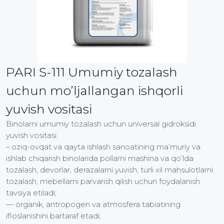
PARI S-111 Umumiy tozalash
uchun mo’ljallangan ishqorli
yuvish vositasi
Binolarni umumiy tozalash uchun universal gidroksidi
yuvish vositasi.
– oziq-ovqat va qayta ishlash sanoatining ma’muriy va
ishlab chiqarish binolarida pollarni mashina va qo’lda
tozalash, devorlar, derazalarni yuvish, turli xil mahsulotlarni
tozalash, mebellarni parvarish qilish uchun foydalanish
tavsiya etiladi;
— organik, antropogen va atmosfera tabiatining
ifloslanishini bartaraf etadi;