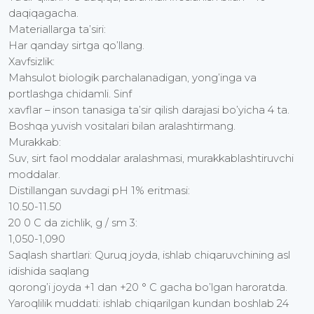
daqiqagacha.
Materiallarga ta’siri:
Har qanday sirtga qo’llang.
Xavfsizlik:
Mahsulot biologik parchalanadigan, yong’inga va
portlashga chidamli. Sinf
xavflar – inson tanasiga ta’sir qilish darajasi bo’yicha 4 ta.
Boshqa yuvish vositalari bilan aralashtirmang.
Murakkab:
Suv, sirt faol moddalar aralashmasi, murakkablashtiruvchi
moddalar.
Distillangan suvdagi pH 1% eritmasi:
10.50-11.50
20 0 C da zichlik, g / sm 3:
1,050-1,090
Saqlash shartlari: Quruq joyda, ishlab chiqaruvchining asl
idishida saqlang
qorong’i joyda +1 dan +20 ° C gacha bo’lgan haroratda.
Yaroqlilik muddati: ishlab chiqarilgan kundan boshlab 24