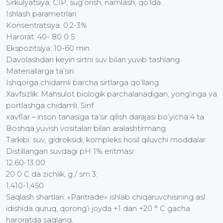
Sirkulyatsiya, CIP, sug’orish, namlash, qo’lda.
Ishlash parametrlari:
Konsentratsiya: 0,2-3%
Harorat: 40- 80 0 S
Ekspozitsiya: 10-60 min
Davolashdan keyin sirtni suv bilan yuvib tashlang.
Materiallarga ta’siri:
Ishqorga chidamli barcha sirtlarga qo’llang.
Xavfsizlik: Mahsulot biologik parchalanadigan, yong’inga va
portlashga chidamli. Sinf
xavflar – inson tanasiga ta’sir qilish darajasi bo’yicha 4 ta.
Boshqa yuvish vositalari bilan aralashtirmang.
Tarkibi: suv, gidroksidi, kompleks hosil qiluvchi moddalar.
Distillangan suvdagi pH 1% eritmasi:
12.60-13.00
20 0 C da zichlik, g / sm 3:
1,410-1,450
Saqlash shartlari: «Paritrade» ishlab chiqaruvchisining asl
idishida quruq, qorong’i joyda +1 dan +20 ° C gacha
haroratda saqlang.