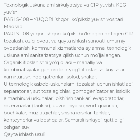
Texnologik uskunalarni sirkulyatsiya va CIP yuvish, KEG
yuvish
PARI S-108 – YUQORI ishqorli ko’piksiz yuvish vositasi
Maqsad
PARI S-108 yuqori ishqorli ko’pikli bo’lmagan detarjen CIP-
tozalash, oziq-ovqat va qayta ishlash sanoati, umumiy
ovqatlanish, kommunal xizmatlarda aylanma, texnologik
uskunalarni sanitarizatsiya qilish uchun mo’ljallangan.
Organik ifloslanishni yo’q qiladi – mahalliy va
kombinatsiyalangan protein-yog’li ifloslanish, kuyishlar,
xamirturush, hop qatronlari, solod, shakar.
U texnologik asbob-uskunalarni tozalash uchun ishlatiladi:
separatorlar, sut tozalagichlar, gomogenizatorlar, issiqlik
almashinuvi uskunalari, pishirish tanklari, evaporatorlar,
rezervuarlar (tanklar), quvur liniyalari, wort quvurlari,
bochkalar, muzlatgichlar, shisha idishlar, tanklar,
konteynerlar va boshqalar. Samarali ishlaydi. qattiqligi
oshgan suv.
Qayta ishlash usuli: