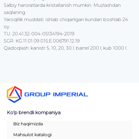
Salbiy haroratlarda kristallanish mumkin. Muzlashdan
saqlaning.
Yaroqlilik muddati: ishlab chiqarilgan kundan boshlab 24
oy.
TU: 20.41.32-004-05134194-2019
SGR: KG.11.01.09.015.E.006791.12.19
Qadoqlash: kanistr 5, 10, 20, 30 l; barrel 200 l; kub 1000 l.
Ko'p brendli kompaniya
Biz haqimizda
Mahsulot katalogi