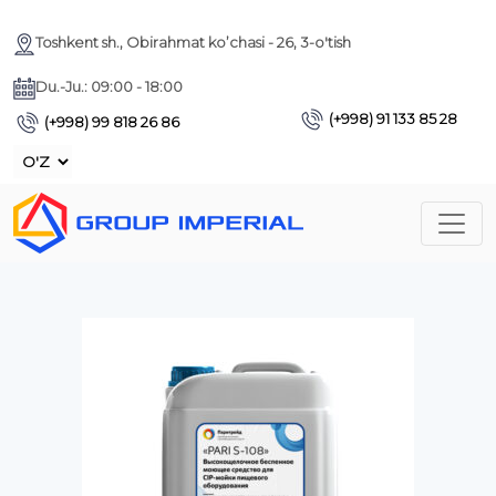
Toshkent sh., Obirahmat ko’chasi - 26, 3-o'tish
Du.-Ju.: 09:00 - 18:00
(+998) 91 133 85 28
(+998) 99 818 26 86