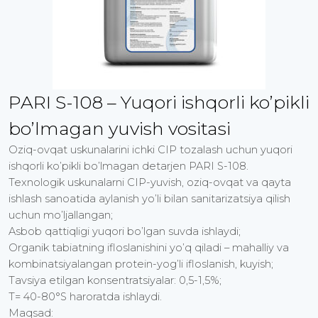
PARI S-108 – Yuqori ishqorli ko’pikli
bo’lmagan yuvish vositasi
Oziq-ovqat uskunalarini ichki CIP tozalash uchun yuqori
ishqorli ko’pikli bo’lmagan detarjen PARI S-108.
Texnologik uskunalarni CIP-yuvish, oziq-ovqat va qayta
ishlash sanoatida aylanish yo’li bilan sanitarizatsiya qilish
uchun mo’ljallangan;
Asbob qattiqligi yuqori bo’lgan suvda ishlaydi;
Organik tabiatning ifloslanishini yo’q qiladi – mahalliy va
kombinatsiyalangan protein-yog’li ifloslanish, kuyish;
Tavsiya etilgan konsentratsiyalar: 0,5-1,5%;
T= 40-80°S haroratda ishlaydi.
Maqsad: