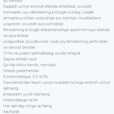
qo’llaniladi.
Saqlash uchun biotsid sifatida ishlatiladi, sovutish
minoralari, suv idishlarining biologik tozaligi, issiqlik
almashinuvchilari va boshqa suv tizimlari, muddatlarni
uzaytirish, sovutish suvi xizmatlari.
Binolarning biologik shikastlanishiga qarshi himoya sifatida
tavsiya etiladi,
yodgorliklar, poydevorlar, turar-joy binolarining yerto’lalari
va sanoat binolari.
O’rta va yuqori qattiqlikdagi suvda ishlaydi.
Qayta ishlash usuli:
Qo’lda ishlov berish, namlash,
Ishlash parametrlari:
Konsentratsiya: 0,3-5,0%
Davolanishdan keyin uzoq muddatli ta’sirga erishish uchun
qilmang
preparatni yuvib tashlang.
Materiallarga ta’siri:
Har qanday sirtga qo’llang.
Xavfsizlik: