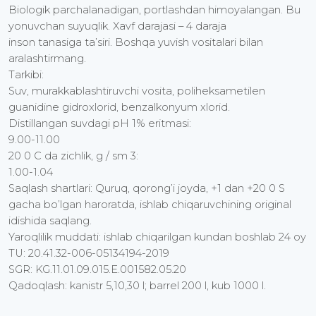
Biologik parchalanadigan, portlashdan himoyalangan. Bu
yonuvchan suyuqlik. Xavf darajasi – 4 daraja
inson tanasiga ta’siri. Boshqa yuvish vositalari bilan
aralashtirmang.
Tarkibi:
Suv, murakkablashtiruvchi vosita, poliheksametilen
guanidine gidroxlorid, benzalkonyum xlorid.
Distillangan suvdagi pH 1% eritmasi:
9.00-11.00
20 0 C da zichlik, g / sm 3:
1.00-1.04
Saqlash shartlari: Quruq, qorong’i joyda, +1 dan +20 0 S
gacha bo’lgan haroratda, ishlab chiqaruvchining original
idishida saqlang.
Yaroqlilik muddati: ishlab chiqarilgan kundan boshlab 24 oy
TU: 20.41.32-006-05134194-2019
SGR: KG.11.01.09.015.E.001582.05.20
Qadoqlash: kanistr 5,10,30 l; barrel 200 l, kub 1000 l.