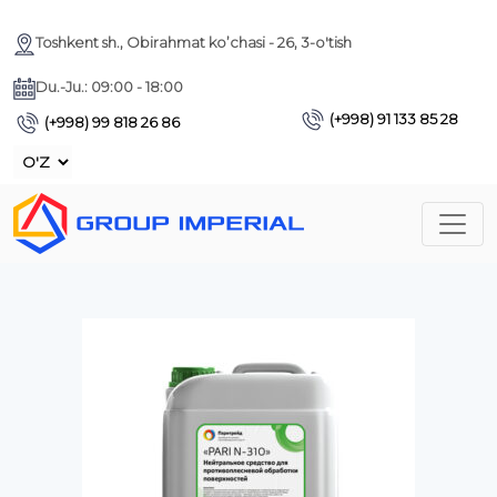
Toshkent sh., Obirahmat ko’chasi - 26, 3-o'tish
Du.-Ju.: 09:00 - 18:00
(+998) 91 133 85 28
(+998) 99 818 26 86