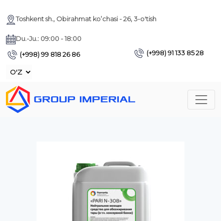
Toshkent sh., Obirahmat ko’chasi - 26, 3-o'tish
Du.-Ju.: 09:00 - 18:00
(+998) 91 133 85 28
(+998) 99 818 26 86