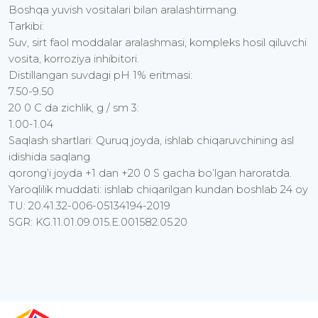
Boshqa yuvish vositalari bilan aralashtirmang.
Tarkibi:
Suv, sirt faol moddalar aralashmasi, kompleks hosil qiluvchi
vosita, korroziya inhibitori.
Distillangan suvdagi pH 1% eritmasi:
7.50-9.50
20 0 C da zichlik, g / sm 3:
1.00-1.04
Saqlash shartlari: Quruq joyda, ishlab chiqaruvchining asl
idishida saqlang
qorong’i joyda +1 dan +20 0 S gacha bo’lgan haroratda.
Yaroqlilik muddati: ishlab chiqarilgan kundan boshlab 24 oy
TU: 20.41.32-006-05134194-2019
SGR: KG.11.01.09.015.E.001582.05.20