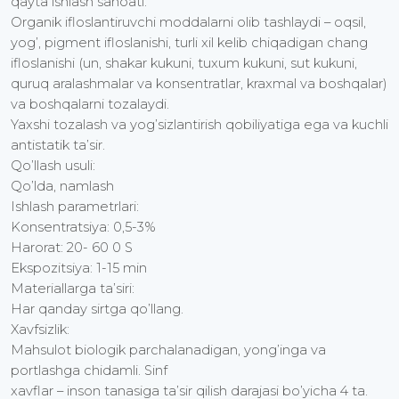
qayta ishlash sanoati.
Organik ifloslantiruvchi moddalarni olib tashlaydi – oqsil,
yog’, pigment ifloslanishi, turli xil kelib chiqadigan chang
ifloslanishi (un, shakar kukuni, tuxum kukuni, sut kukuni,
quruq aralashmalar va konsentratlar, kraxmal va boshqalar)
va boshqalarni tozalaydi.
Yaxshi tozalash va yog’sizlantirish qobiliyatiga ega va kuchli
antistatik ta’sir.
Qo’llash usuli:
Qo’lda, namlash
Ishlash parametrlari:
Konsentratsiya: 0,5-3%
Harorat: 20- 60 0 S
Ekspozitsiya: 1-15 min
Materiallarga ta’siri:
Har qanday sirtga qo’llang.
Xavfsizlik:
Mahsulot biologik parchalanadigan, yong’inga va
portlashga chidamli. Sinf
xavflar – inson tanasiga ta’sir qilish darajasi bo’yicha 4 ta.