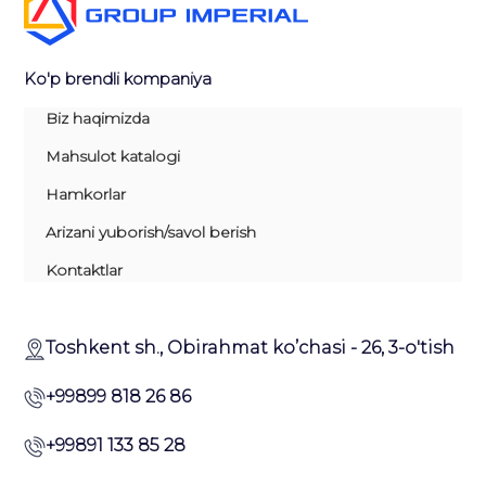
Ko'p brendli kompaniya
Biz haqimizda
Mahsulot katalogi
Hamkorlar
Arizani yuborish/savol berish
Kontaktlar
Toshkent sh., Obirahmat ko’chasi - 26, 3-o'tish
+99899 818 26 86
+99891 133 85 28