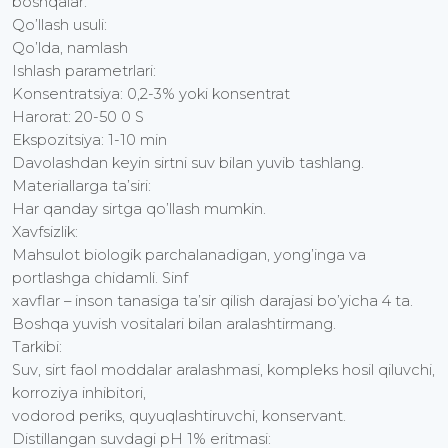
boshqalar.
Qo’llash usuli:
Qo’lda, namlash
Ishlash parametrlari:
Konsentratsiya: 0,2-3% yoki konsentrat
Harorat: 20-50 0 S
Ekspozitsiya: 1-10 min
Davolashdan keyin sirtni suv bilan yuvib tashlang.
Materiallarga ta’siri:
Har qanday sirtga qo’llash mumkin.
Xavfsizlik:
Mahsulot biologik parchalanadigan, yong’inga va
portlashga chidamli. Sinf
xavflar – inson tanasiga ta’sir qilish darajasi bo’yicha 4 ta.
Boshqa yuvish vositalari bilan aralashtirmang.
Tarkibi:
Suv, sirt faol moddalar aralashmasi, kompleks hosil qiluvchi,
korroziya inhibitori,
vodorod periks, quyuqlashtiruvchi, konservant.
Distillangan suvdagi pH 1% eritmasi: