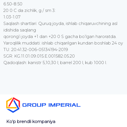
6.50-8.50
20 0 C da zichlik, g / sm 3:
1.03-1.07
Saqlash shartlari: Quruq joyda, ishlab chiqaruvchining asl
idishida saqlang
qorong’i joyda +1 dan +20 0 S gacha bo’lgan haroratda.
Yaroqlilik muddati: ishlab chiqarilgan kundan boshlab 24 oy
TU: 20.41.32-006-05134194-2019
SGR: KG.11.01.09.015.E.001582.05.20
Qadoqlash: kanistr 5,10,30 l; barrel 200 l, kub 1000 l.
Ko'p brendli kompaniya