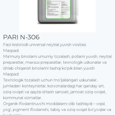
PARI N-306
Faol kislorodli universal neytral yuvish vositasi
Maqsad:
Ma’muriy binolarni umumiy tozalash, pollarni yuvish, neytral
preparatlar, maxsus preparatlar, texnologik uskunalar va
ishlab chiqarish binolarini tashqi ko’pik bilan yuvish
Maqsad:
Texnologik tozalash uchun mo’ljallangan uskunalar,
jumladan: konteynerlar, korxonalardagi har qanday sirt,
oziq-ovqat va qayta ishlash sanoati, jamoat oziq-ovqat,
kommunal xizmatlar.
Organik ifloslantiruvchi moddalarni olib tashlaydi – oqsil,
yog’, pigment ifloslanishi, tabiiy va oziq-ovqat bo’yoqlar va