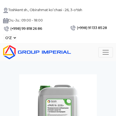
Toshkent sh., Obirahmat ko’chasi - 26, 3-o'tish
Du.-Ju.: 09:00 - 18:00
(+998) 91 133 85 28
(+998) 99 818 26 86