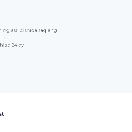
ning asl idishida saqlang
atda.
hlab 24 oy
at