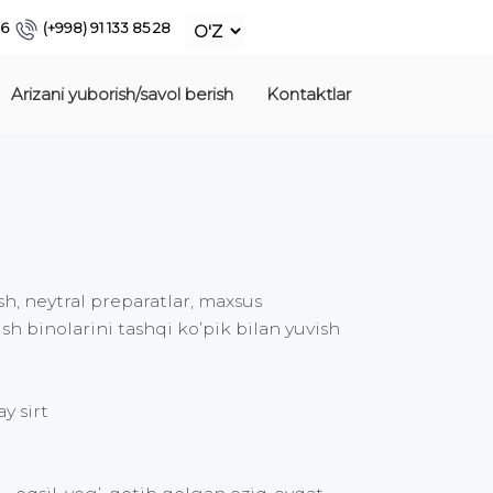
86
(+998) 91 133 85 28
Arizani yuborish/savol berish
Kontaktlar
h, neytral preparatlar, maxsus
sh binolarini tashqi ko’pik bilan yuvish
y sirt