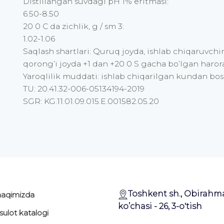
Distillangan suvdagi pH 1% eritmasi:
6.50-8.50
20 0 C da zichlik, g / sm 3:
1.02-1.06
Saqlash shartlari: Quruq joyda, ishlab chiqaruvchi
qorong’i joyda +1 dan +20 0 S gacha bo’lgan haror
Yaroqlilik muddati: ishlab chiqarilgan kundan bos
TU: 20.41.32-006-05134194-2019
SGR: KG.11.01.09.015.E.001582.05.20
Toshkent sh., Obirahm
haqimizda
ko’chasi - 26, 3-o'tish
ulot katalogi