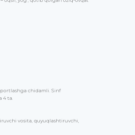
– oqsil, yog’, qotib qolgan oziq-ovqat
portlashga chidamli. Sinf
 4 ta.
iruvchi vosita, quyuqlashtiruvchi,