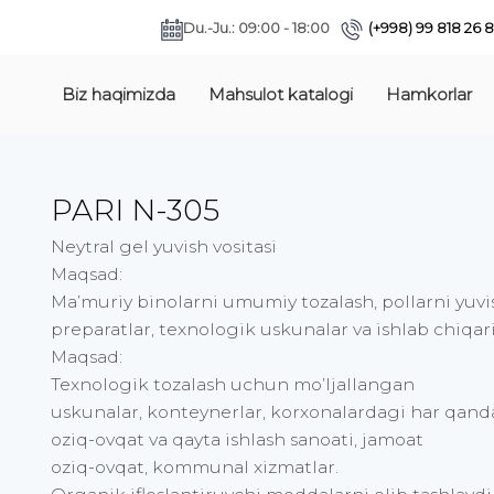
Du.-Ju.: 09:00 - 18:00
(+998) 99 818 26 
Biz haqimizda
Mahsulot katalogi
Hamkorlar
PARI N-305
Neytral gel yuvish vositasi
Maqsad:
Ma’muriy binolarni umumiy tozalash, pollarni yuvis
preparatlar, texnologik uskunalar va ishlab chiqari
Maqsad:
Texnologik tozalash uchun mo’ljallangan
uskunalar, konteynerlar, korxonalardagi har qanda
oziq-ovqat va qayta ishlash sanoati, jamoat
oziq-ovqat, kommunal xizmatlar.