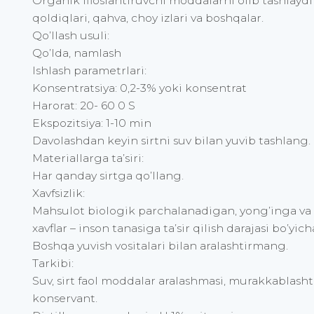
Organik ifloslantiruvchi moddalarni olib tashlaydi 
qoldiqlari, qahva, choy izlari va boshqalar.
Qo’llash usuli:
Qo’lda, namlash
Ishlash parametrlari:
Konsentratsiya: 0,2-3% yoki konsentrat
Harorat: 20- 60 0 S
Ekspozitsiya: 1-10 min
Davolashdan keyin sirtni suv bilan yuvib tashlang.
Materiallarga ta’siri:
Har qanday sirtga qo’llang.
Xavfsizlik:
Mahsulot biologik parchalanadigan, yong’inga va 
xavflar – inson tanasiga ta’sir qilish darajasi bo’yicha
Boshqa yuvish vositalari bilan aralashtirmang.
Tarkibi:
Suv, sirt faol moddalar aralashmasi, murakkablasht
konservant.