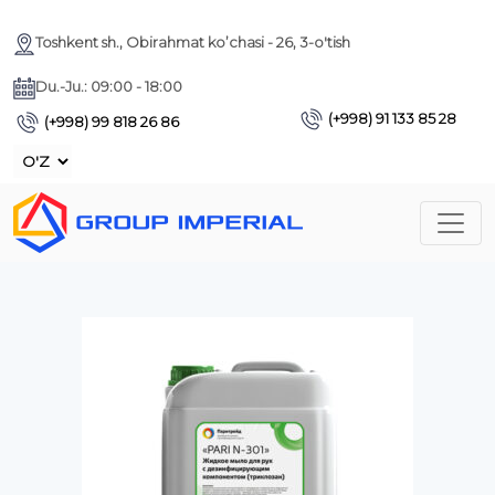
Toshkent sh., Obirahmat ko’chasi - 26, 3-o'tish
Du.-Ju.: 09:00 - 18:00
(+998) 91 133 85 28
(+998) 99 818 26 86