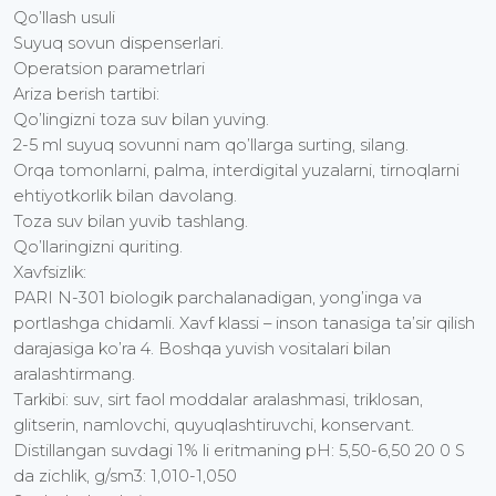
Qo’llash usuli
Suyuq sovun dispenserlari.
Operatsion parametrlari
Ariza berish tartibi:
Qo’lingizni toza suv bilan yuving.
2-5 ml suyuq sovunni nam qo’llarga surting, silang.
Orqa tomonlarni, palma, interdigital yuzalarni, tirnoqlarni
ehtiyotkorlik bilan davolang.
Toza suv bilan yuvib tashlang.
Qo’llaringizni quriting.
Xavfsizlik:
PARI N-301 biologik parchalanadigan, yong’inga va
portlashga chidamli. Xavf klassi – inson tanasiga ta’sir qilish
darajasiga ko’ra 4. Boshqa yuvish vositalari bilan
aralashtirmang.
Tarkibi: suv, sirt faol moddalar aralashmasi, triklosan,
glitserin, namlovchi, quyuqlashtiruvchi, konservant.
Distillangan suvdagi 1% li eritmaning pH: 5,50-6,50 20 0 S
da zichlik, g/sm3: 1,010-1,050