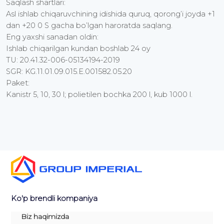
Saqlash shartlari:
Asl ishlab chiqaruvchining idishida quruq, qorong’i joyda +1
dan +20 0 S gacha bo’lgan haroratda saqlang.
Eng yaxshi sanadan oldin:
Ishlab chiqarilgan kundan boshlab 24 oy
TU: 20.41.32-006-05134194-2019
SGR: KG.11.01.09.015.E.001582.05.20
Paket:
Kanistr 5, 10, 30 l; polietilen bochka 200 l, kub 1000 l.
Ko'p brendli kompaniya
Biz haqimizda