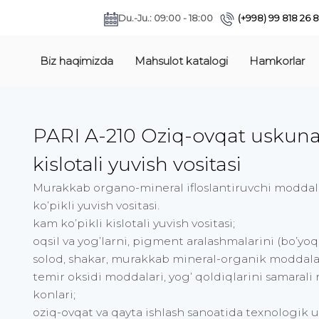
Du.-Ju.: 09:00 - 18:00
(+998) 99 818 26 
Biz haqimizda
Mahsulot katalogi
Hamkorlar
PARI A-210 Oziq-ovqat uskuna
kislotali yuvish vositasi
Murakkab organo-mineral ifloslantiruvchi moddala
ko’pikli yuvish vositasi.
kam ko’pikli kislotali yuvish vositasi;
oqsil va yog’larni, pigment aralashmalarini (bo’yoq
solod, shakar, murakkab mineral-organik moddalarni 
temir oksidi moddalari, yog’ qoldiqlarini samarali r
konlari;
oziq-ovqat va qayta ishlash sanoatida texnologik u