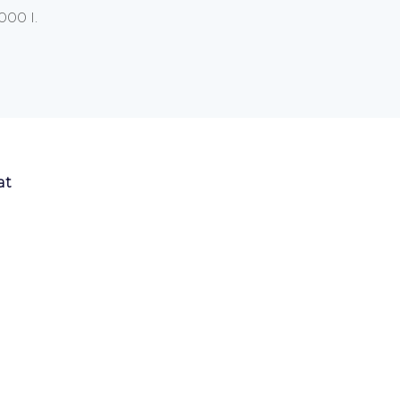
000 l.
at