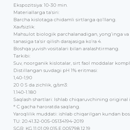
Ekspozitsiya: 10-30 min.
Materiallarga ta’siri:
Barcha kislotaga chidamli sirtlarga qo’llang.
Xavfsizlik:
Mahsulot biologik parchalanadigan, yong’inga va p
tanasiga ta’sir qilish darajasiga ko’ra 4.
Boshqa yuvish vositalari bilan aralashtirmang.
Tarkibi:
Suv, noorganik kislotalar, sirt faol moddalar komp
Distillangan suvdagi pH 1% eritmasi:
1,40-1,90
20 0 S da zichlik, g/sm3:
1.140-1.180
Saqlash shartlari: Ishlab chiqaruvchining original
° C gacha haroratda saqlang.
Yaroqlilik muddati: ishlab chiqarilgan kundan bos
TU: 20.41.32-005-05134194-2019
SGR: KG.11.01.09.015.E.005798.12.19