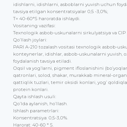
idishlarni, idishlarni, asboblarni yuvish uchun foyda
tavsiya etilgan konsentratsiyalar 0,5 -3,0%;
T= 40-60°S haroratda ishlaydi.
Vositaning vazifasi:
Texnologik asbob-uskunalarni sirkulyatsiya va CIP y
Qo’llash joylari:
PARI A-210 tozalash vositasi texnologik asbob-uskun
konteynerlar, idishlar, asbob-uskunalarni yuvish, o
foydalanish tavsiya etiladi.
Oqsil va yog’larni, pigment ifloslanishini (bo’yoqla
qatronlari, solod, shakar, murakkab mineral-organik 
qattiqlik tuzlari, temir oksidi konlari, yog’ qoldiqla
protein konlari.
Qayta ishlash usuli:
Qo’lda aylanish, ho’llash.
Ishlash parametrlari:
Konsentratsiya: 0,5-3,0%.
Harorat: 40-60 ° S.