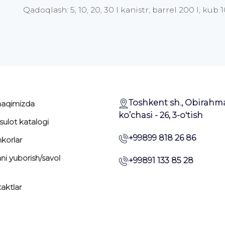
Qadoqlash: 5, 10, 20, 30 l kanistr; barrel 200 l, kub 1
Toshkent sh., Obirahm
haqimizda
ko’chasi - 26, 3-o'tish
ulot katalogi
+99899 818 26 86
korlar
ani yuborish/savol
+99891 133 85 28
aktlar