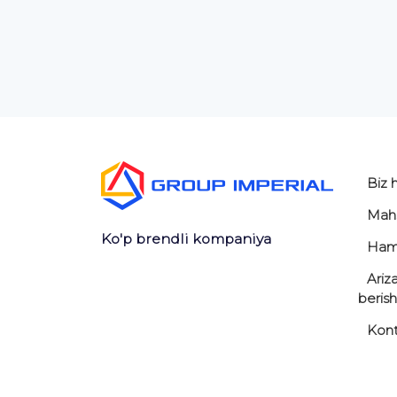
Biz 
Mahs
Ko'p brendli kompaniya
Ham
Ariz
berish
Kont