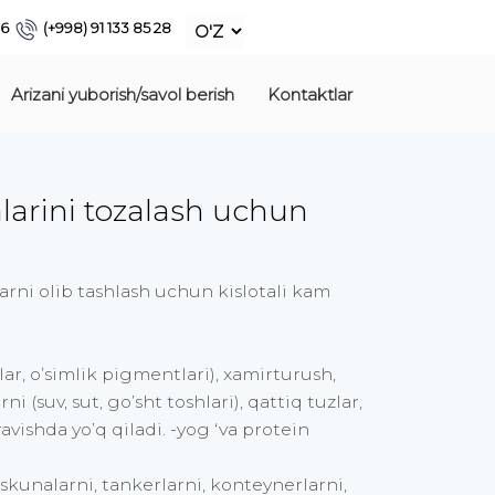
86
(+998) 91 133 85 28
Arizani yuborish/savol berish
Kontaktlar
larini tozalash uchun
rni olib tashlash uchun kislotali kam
lar, o’simlik pigmentlari), xamirturush,
(suv, sut, go’sht toshlari), qattiq tuzlar,
avishda yo’q qiladi. -yog ‘va protein
skunalarni, tankerlarni, konteynerlarni,