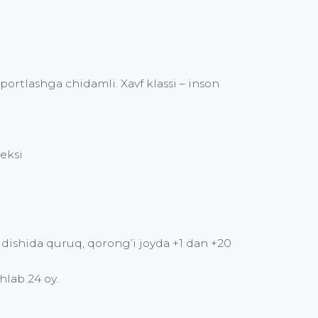
ortlashga chidamli. Xavf klassi – inson
leksi
 idishida quruq, qorong’i joyda +1 dan +20
hlab 24 oy.