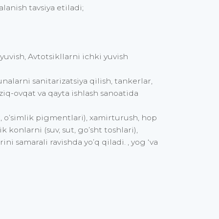
lanish tavsiya etiladi;
uvish, Avtotsikllarni ichki yuvish
alarni sanitarizatsiya qilish, tankerlar,
ziq-ovqat va qayta ishlash sanoatida
r, o’simlik pigmentlari), xamirturush, hop
konlarni (suv, sut, go’sht toshlari),
rini samarali ravishda yo’q qiladi. , yog ‘va