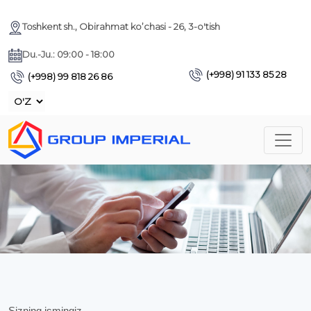
Toshkent sh., Obirahmat ko’chasi - 26, 3-o'tish
Du.-Ju.: 09:00 - 18:00
(+998) 91 133 85 28
(+998) 99 818 26 86