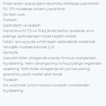
Polipropilen qopqoqlarni alyuminiy idishlarga yopishtirish
PE, PP murakkab sirtlarni yopishtirish
Qo’llash usuli:
Purkash
Qadoqlash va saqlash:
Yopishtiruvchi 7,5 va 15 kg (blok) karton qutilarda, evro
paletga qadoqlangan holda taqdim etiladi.
Salqin, quruq joyda ochilmagan qadoqlarda saqlanadi.
Yaroqlilik muddati kamida 2 yil.
Xavfsizlik:
Issiq elim bilan ishlaganda shaxsiy himoya vositalaridan
foydalaning. Yelim tanangizning ochiq joylariga tegishidan
saqlaning. Yelim bilan ishlaganda ish joyi havosining
aylanishini yaxshi tashkil qilish kerak.
Tozalash:
Sirt va jihozlar uchun maxsus tozalash vositalaridan
foydalaning.