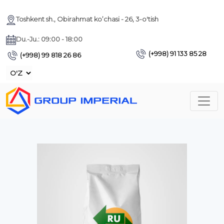
Toshkent sh., Obirahmat ko’chasi - 26, 3-o'tish
Du.-Ju.: 09:00 - 18:00
(+998) 91 133 85 28
(+998) 99 818 26 86