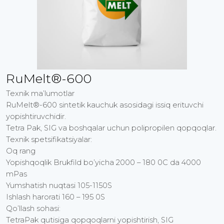
RuMelt®-600
Texnik ma’lumotlar
RuMelt®-600 sintetik kauchuk asosidagi issiq erituvchi
yopishtiruvchidir.
Tetra Pak, SIG va boshqalar uchun polipropilen qopqoqlar.
Texnik spetsifikatsiyalar:
Oq rang
Yopishqoqlik Brukfild bo’yicha 2000 – 180 0C da 4000
mPas
Yumshatish nuqtasi 105-1150S
Ishlash harorati 160 – 195 0S
Qo’llash sohasi:
TetraPak qutisiga qopqoqlarni yopishtirish, SIG