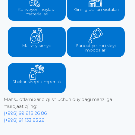
Konveyer moylash
Klining uchun visitalari
materiallari
Maishiy kimyo
Sanoat yelimi (kley)
moddalari
Shakar siropi «Imperial»
Mahsulotlarni xarid qilish uchun quyidagi manzilga
murojaat qiling:
(+998) 99 818 26 86
(+998) 91 133 85 28