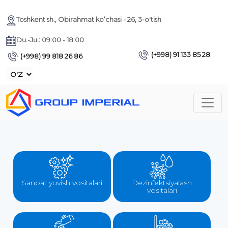
Toshkent sh., Obirahmat ko’chasi - 26, 3-o'tish
Du.-Ju.: 09:00 - 18:00
(+998) 91 133 85 28
(+998) 99 818 26 86
Sanoat yuvish vositalari
Dezinfektsiyalash
vositalari