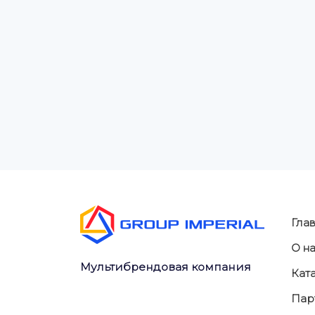
Гла
О н
Мультибрендовая компания
Кат
Пар