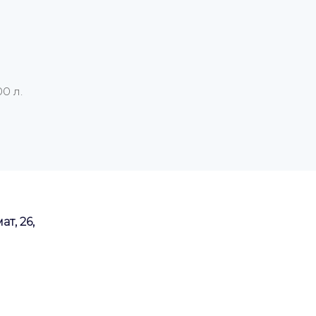
0 л.
ат, 26,