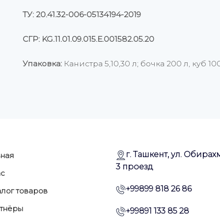
ТУ: 20.41.32-006-05134194-2019
СГР: KG.11.01.09.015.Е.001582.05.20
Упаковка:
Канистра 5,10,30 л; бочка 200 л, куб 100
г. Ташкент, ул. Обирахм
вная
3 проезд
ас
+99899 818 26 86
алог товаров
тнёры
+99891 133 85 28