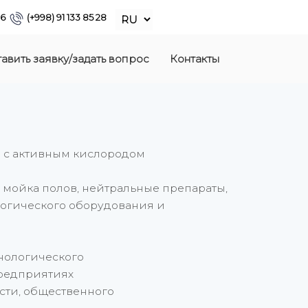
86
(+998) 91 133 85 28
авить заявку/задать вопрос
Контакты
 с активным кислородом
мойка полов, нейтральные препараты,
логического оборудования и
нологического
предприятиях
ти, общественного