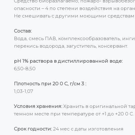
Средство биоразлагаемо, пожаро- взрывобезоп
опасности – 4 по степени воздействия на орга
Не смешивать с другими моющими средствам
Состав:
Вода, смесь ПАВ, комплексообразователь, инг
перекись водорода, загуститель, консервант.
рН 1% раствора в дистиллированной воде:
6,50-8,50
Плотность при 20 0 С, г/см 3 :
1,03-1,07
Условия хранения:
Хранить в оригинальной тар
темном месте при температуре от +1 до +20 0 С.
Срок годности:
24 мес с даты изготовления