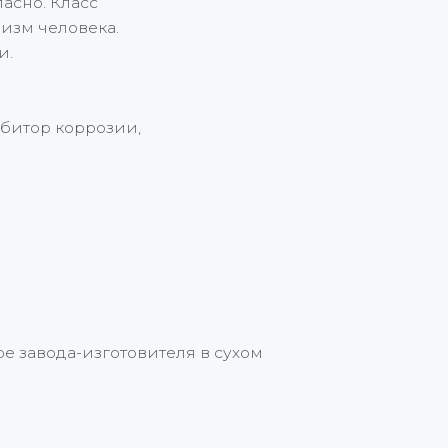
асно. Класс
низм человека.
и.
ибитор коррозии,
е завода-изготовителя в сухом