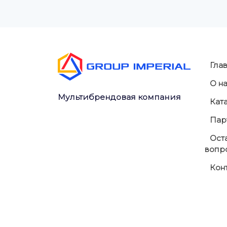
Гла
О н
Мультибрендовая компания
Кат
Пар
Оста
вопр
Кон