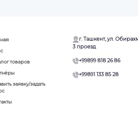
г. Ташкент, ул. Обирахм
вная
3 проезд
ас
+99899 818 26 86
алог товаров
тнёры
+99891 133 85 28
вить заявку/задать
ос
такты