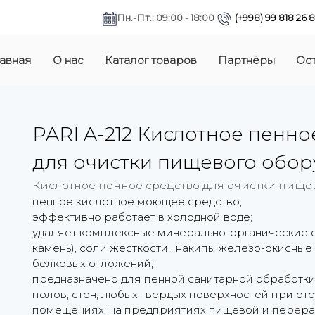
Пн.-Пт.: 09:00 - 18:00
(+998) 99 818 26 
авная
О нас
Каталог товаров
Партнёры
Ост
PARI A-212 Кислотное пенн
для очистки пищевого обо
Кислотное пенное средство для очистки пище
пенное кислотное моющее средство;
эффективно работает в холодной воде;
удаляет комплексные минерально-органические о
камень), соли жесткости , накипь, железо-окисны
белковых отложений;
предназначено для пенной санитарной обработки 
полов, стен, любых твердых поверхностей при отс
помещениях, на предприятиях пищевой и перер