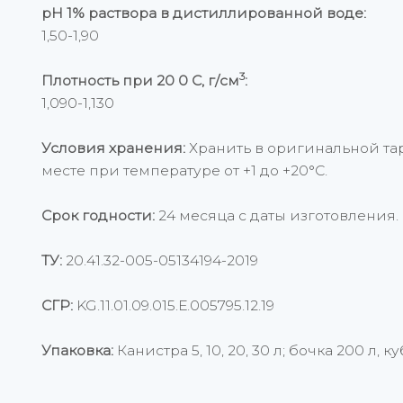
рН 1% раствора в дистиллированной воде:
1,50-1,90
3
Плотность при 20 0 С, г/см
:
1,090-1,130
Условия хранения:
Хранить в оригинальной тар
месте при температуре от +1 до +20°С.
Срок годности:
24 месяца с даты изготовления.
ТУ:
20.41.32-005-05134194-2019
СГР:
KG.11.01.09.015.Е.005795.12.19
Упаковка:
Канистра 5, 10, 20, 30 л; бочка 200 л, ку