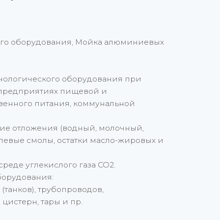
ого оборудования, Мойка алюминиевых
хнологического оборудования при
 предприятиях пищевой и
енного питания, коммунальной
ие отложения (водный, молочный,
левые смолы, остатки масло-жировых и
реде углекислого газа CO2.
борудования:
(танков), трубопроводов,
 цистерн, тары и пр.