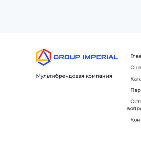
Гла
О н
Мультибрендовая компания
Кат
Пар
Оста
вопр
Кон