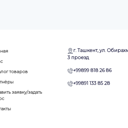
г. Ташкент, ул. Обирахм
вная
3 проезд
ас
+99899 818 26 86
алог товаров
тнёры
+99891 133 85 28
вить заявку/задать
ос
такты