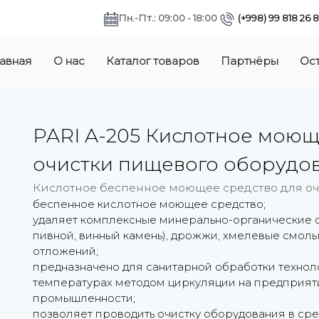
Пн.-Пт.: 09:00 - 18:00
(+998) 99 818 26 
авная
О нас
Каталог товаров
Партнёры
Ост
PARI A-205 Кислотное моющ
очистки пищевого оборудо
Кислотное беспенное моющее средство для о
беспенное кислотное моющее средство;
удаляет комплексные минерально-органические о
пивной, винный камень), дрожжи, хмелевые смолы
отложений;
предназначено для санитарной обработки технол
температурах методом циркуляции на предприя
промышленности;
позволяет проводить очистку оборудования в сред