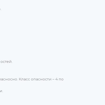
.
остей.
сносно. Класс опасности – 4 по
и.